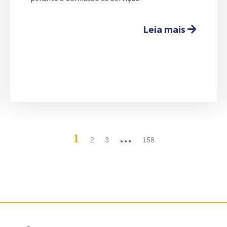
Leia mais
1
…
2
3
158