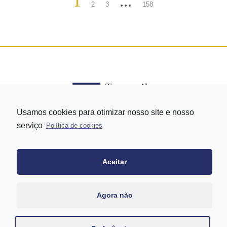
1
…
2
3
158
Usamos cookies para otimizar nosso site e nosso
serviço
Política de cookies
Rua Vergueiro nº 1421 - Edifício Top Towers Offices Torre Sul - 13º
andar – conj. 1305 – Vila Mariana - São Paulo/SP
+55 11 3171-0306
Aceitar
+55 11 95058-7769 (Whatsapp)
Agora não