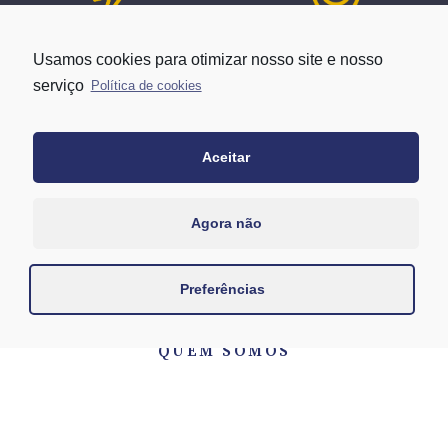
Atuação no
Integração com todos os
Usamos cookies para otimizar nosso site e nosso
Mercado Regulado
agentes de mercado
serviço
Política de cookies
Aceitar
Sensibilidade no trato com o
Aprimoramento e evolução
Agora não
cliente
constantes
Preferências
Fale conosco
QUEM SOMOS