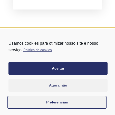
Usamos cookies para otimizar nosso site e nosso
serviço
Política de cookies
Aceitar
Rua Vergueiro nº 1421 - Edifício Top Towers Offices Torre Sul - 13º
andar – conj. 1305 – Vila Mariana - São Paulo/SP
+55 11 3171-0306
Agora não
+55 11 95058-7769 (Whatsapp)
Preferências