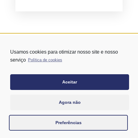
Usamos cookies para otimizar nosso site e nosso
serviço
Política de cookies
Aceitar
Rua Vergueiro nº 1421 - Edifício Top Towers Offices Torre Sul - 13º
andar – conj. 1305 – Vila Mariana - São Paulo/SP
+55 11 3171-0306
Agora não
+55 11 95058-7769 (Whatsapp)
Preferências