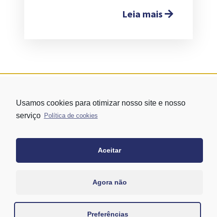
Leia mais
Usamos cookies para otimizar nosso site e nosso
serviço
Política de cookies
Aceitar
Rua Vergueiro nº 1421 - Edifício Top Towers Offices Torre Sul - 13º
andar – conj. 1305 – Vila Mariana - São Paulo/SP
+55 11 3171-0306
Agora não
+55 11 95058-7769 (Whatsapp)
Preferências